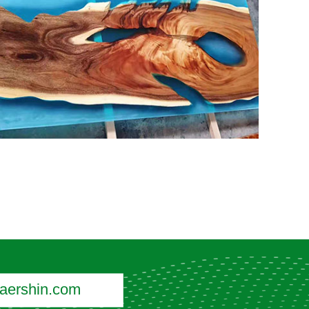
ershin.com