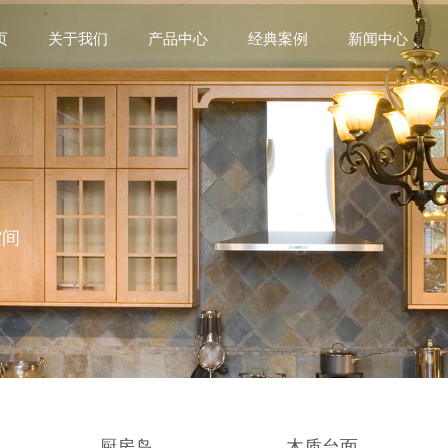
页
关于我们
产品中心
经典案例
新闻中心
空间
厨房岛
木质台面