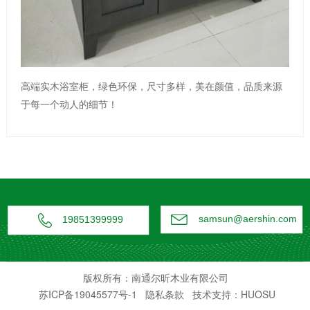
高端实木浴室柜，绿色环保，尺寸多样，美在颜值，品质来源
于每一个动人的细节！


samsun@aershin.com
19851399999
版权所有：南通尔昕木业有限公司
苏ICP备19045577号-1
隐私条款
技术支持：HUOSU