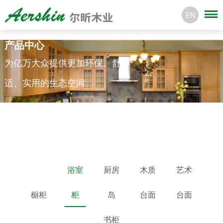
EN
产品中心
为亿万大众提供更加环保、舒
适、实用的生态空间
浴室
厨房
木质
艺术
橱柜
柜
岛
台面
台面
书柜