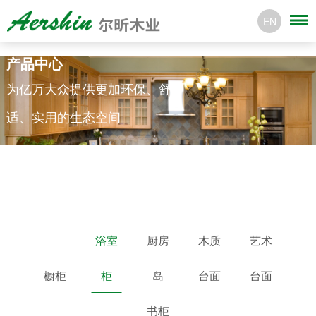
EN
产品中心
为亿万大众提供更加环保、舒
适、实用的生态空间
浴室
厨房
木质
艺术
橱柜
柜
岛
台面
台面
书柜