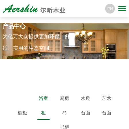
EN
产品中心
为亿万大众提供更加环保、舒
适、实用的生态空间
浴室
厨房
木质
艺术
橱柜
柜
岛
台面
台面
书柜