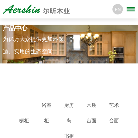
EN
产品中心
为亿万大众提供更加环保、舒
适、实用的生态空间
浴室
厨房
木质
艺术
橱柜
柜
岛
台面
台面
书柜