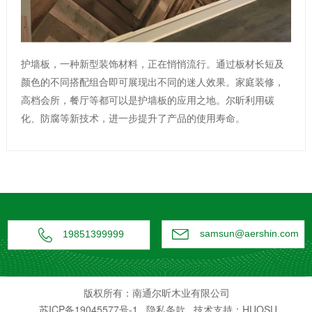
护墙板，一种新型装饰材料，正在悄悄流行。通过板材长短及
颜色的不同搭配组合即可展现出不同的迷人效果。家庭装修，
高档会所，餐厅等都可以是护墙板的应用之地。尔昕利用碳
化、防腐等新技术，进一步提升了产品的使用寿命。


samsun@aershin.com
19851399999
版权所有：南通尔昕木业有限公司
苏ICP备19045577号-1
隐私条款
技术支持：HUOSU