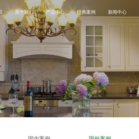
页
关于我们
产品中心
经典案例
新闻中心
国内案例
国外案例