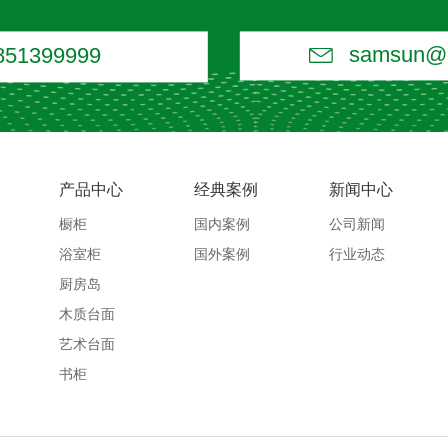

samsun@a
851399999
产品中心
经典案例
新闻中心
橱柜
国内案例
公司新闻
浴室柜
国外案例
行业动态
厨房岛
木质台面
艺术台面
书柜