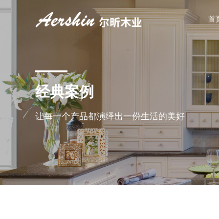
首
经典案例
让每一个产品都演绎出一份生活的美好