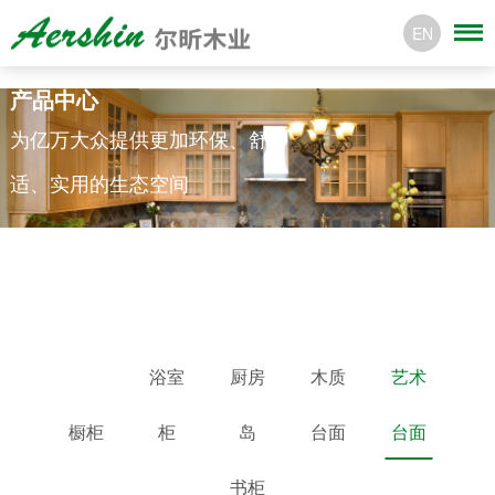
EN
产品中心
为亿万大众提供更加环保、舒
适、实用的生态空间
浴室
厨房
木质
艺术
橱柜
柜
岛
台面
台面
书柜