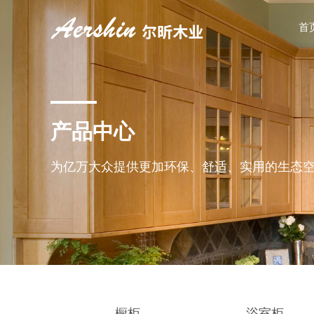
首
产品中心
为亿万大众提供更加环保、舒适、实用的生态
橱柜
浴室柜