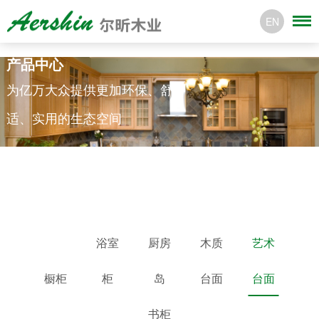
EN
产品中心
为亿万大众提供更加环保、舒
适、实用的生态空间
浴室
厨房
木质
艺术
橱柜
柜
岛
台面
台面
书柜