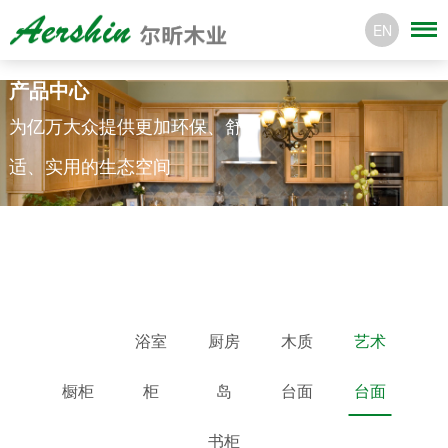
EN
产品中心
为亿万大众提供更加环保、舒
适、实用的生态空间
浴室
厨房
木质
艺术
橱柜
柜
岛
台面
台面
书柜