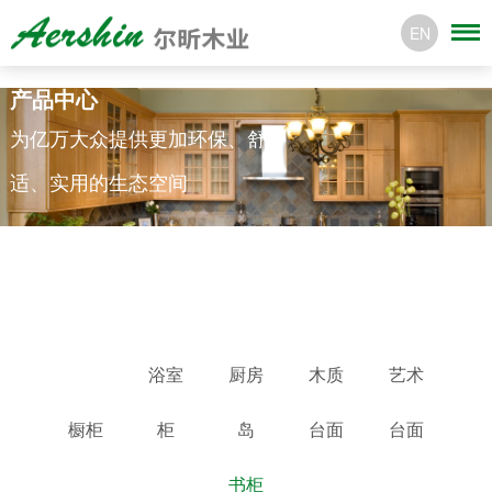
EN
产品中心
为亿万大众提供更加环保、舒
适、实用的生态空间
浴室
厨房
木质
艺术
橱柜
柜
岛
台面
台面
书柜