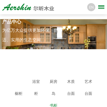
EN
产品中心
为亿万大众提供更加环保、舒
适、实用的生态空间
浴室
厨房
木质
艺术
橱柜
柜
岛
台面
台面
书柜