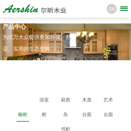
EN
产品中心
为亿万大众提供更加环保、舒
适、实用的生态空间
浴室
厨房
木质
艺术
橱柜
柜
岛
台面
台面
书柜