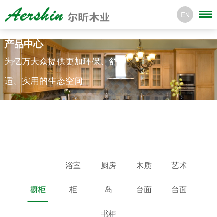
EN
产品中心
为亿万大众提供更加环保、舒
适、实用的生态空间
浴室
厨房
木质
艺术
橱柜
柜
岛
台面
台面
书柜