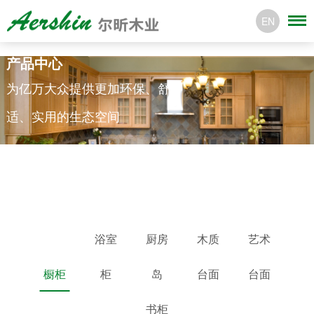
EN
产品中心
为亿万大众提供更加环保、舒
适、实用的生态空间
浴室
厨房
木质
艺术
橱柜
柜
岛
台面
台面
书柜