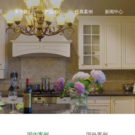
页
关于我们
产品中心
经典案例
新闻中心
国内案例
国外案例