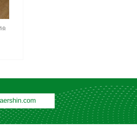
档会
ershin.com